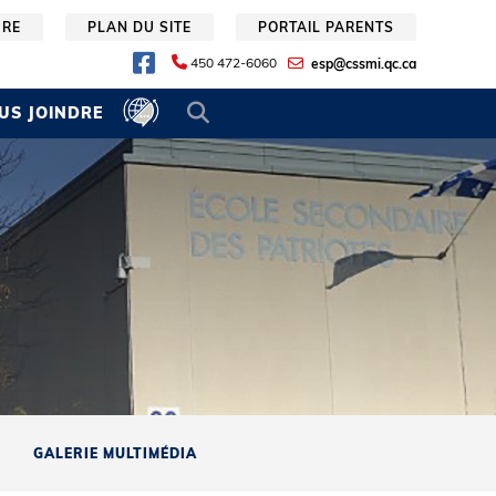
URE
PLAN DU SITE
PORTAIL PARENTS
450 472-6060
esp@cssmi.qc.ca
US JOINDRE
GALERIE MULTIMÉDIA