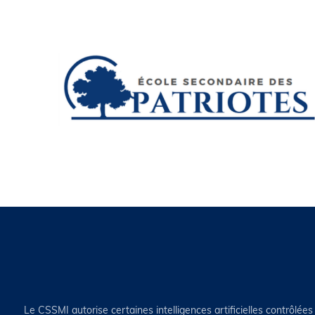
Le CSSMI autorise certaines intelligences artificielles contrôlées 