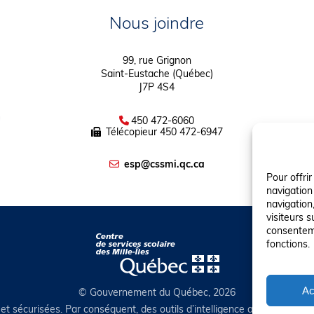
Nous joindre
99, rue Grignon
Saint-Eustache (Québec)
J7P 4S4
450 472-6060
Télécopieur
450 472-6947
esp@cssmi.qc.ca
Pour offri
navigation
navigation,
visiteurs s
consenteme
fonctions.
Ac
© Gouvernement du Québec, 2026
et sécurisées. Par conséquent, des outils d’intelligence artificielle auto