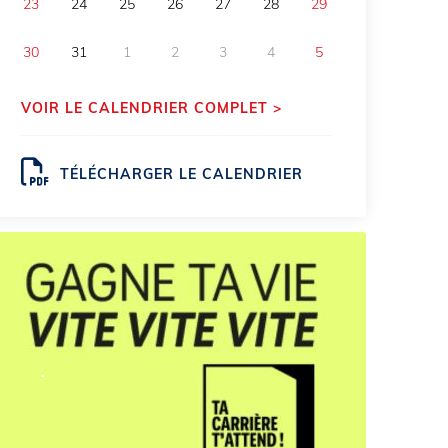
23
24
25
26
27
28
29
30
31
1
2
3
4
5
VOIR LE CALENDRIER COMPLET >
TÉLÉCHARGER LE CALENDRIER
.