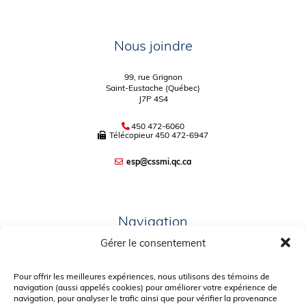
Nous joindre
99, rue Grignon
Saint-Eustache (Québec)
J7P 4S4
450 472-6060
Télécopieur
450 472-6947
esp@cssmi.qc.ca
Navigation
Gérer le consentement
PLAN DU SITE
PORTAIL PARENTS
Pour offrir les meilleures expériences, nous utilisons des témoins de
navigation (aussi appelés cookies) pour améliorer votre expérience de
PLAINTE – SERVICE À L’ÉLÈVE
navigation, pour analyser le trafic ainsi que pour vérifier la provenance