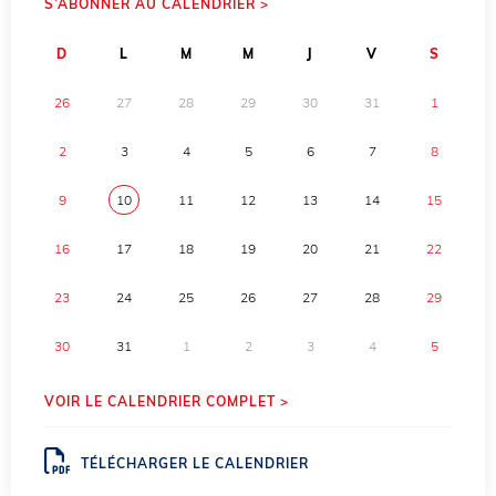
S’ABONNER AU CALENDRIER >
D
L
M
M
J
V
S
26
27
28
29
30
31
1
2
3
4
5
6
7
8
9
10
11
12
13
14
15
16
17
18
19
20
21
22
23
24
25
26
27
28
29
30
31
1
2
3
4
5
VOIR LE CALENDRIER COMPLET >
TÉLÉCHARGER LE CALENDRIER