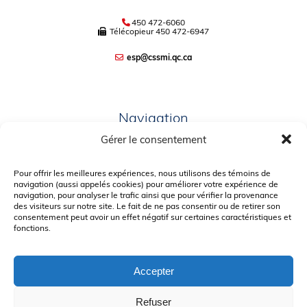
450 472-6060
Télécopieur
450 472-6947
esp@cssmi.qc.ca
Navigation
Gérer le consentement
PLAN DU SITE
PORTAIL PARENTS
Pour offrir les meilleures expériences, nous utilisons des témoins de
navigation (aussi appelés cookies) pour améliorer votre expérience de
PLAINTE – SERVICE À L’ÉLÈVE
navigation, pour analyser le trafic ainsi que pour vérifier la provenance
des visiteurs sur notre site. Le fait de ne pas consentir ou de retirer son
POLITIQUE DE CONFIDENTIALITÉ
consentement peut avoir un effet négatif sur certaines caractéristiques et
fonctions.
Accepter
Refuser