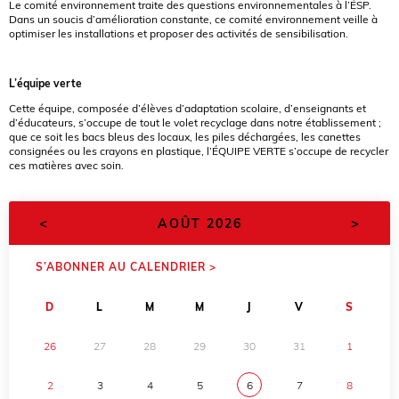
Le comité environnement traite des questions environnementales à l’ÉSP.
Dans un soucis d’amélioration constante, ce comité environnement veille à
optimiser les installations et proposer des activités de sensibilisation.
L’équipe verte
Cette équipe, composée d’élèves d’adaptation scolaire, d’enseignants et
d’éducateurs, s’occupe de tout le volet recyclage dans notre établissement ;
que ce soit les bacs bleus des locaux, les piles déchargées, les canettes
consignées ou les crayons en plastique, l’ÉQUIPE VERTE s’occupe de recycler
ces matières avec soin.
<
>
AOÛT 2026
S’ABONNER AU CALENDRIER >
D
L
M
M
J
V
S
26
27
28
29
30
31
1
2
3
4
5
6
7
8